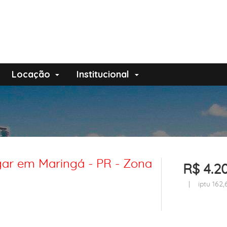
Locação
Institucional
ugar em Maringá - PR - Zona
R$ 4.2
| iptu 162,