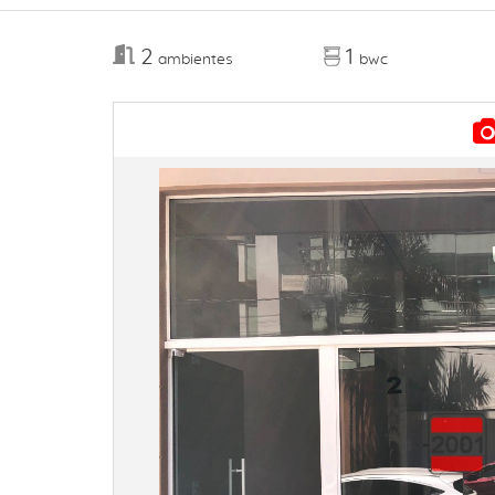
2
1
ambientes
bwc