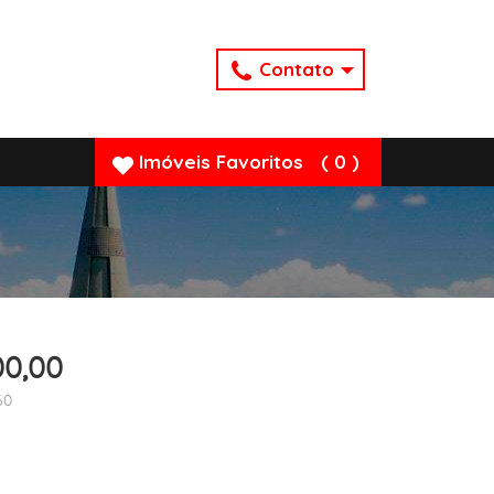
Contato
Imóveis
Favoritos
(
0
)
00,00
60