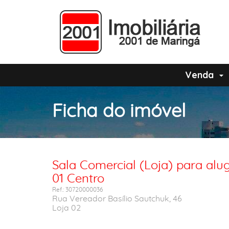
Venda
Ficha do imóvel
Sala Comercial (Loja) para al
01 Centro
Ref.: 30720000036
Rua Vereador Basílio Sautchuk, 46
Loja 02