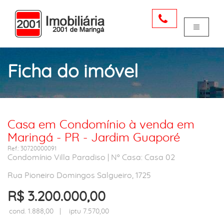
Ficha do imóvel
Casa em Condomínio à venda em
Maringá - PR - Jardim Guaporé
Ref.: 30720000091
Condomínio Villa Paradiso | Nº Casa: Casa 02
Rua Pioneiro Domingos Salgueiro, 1725
R$ 3.200.000,00
cond. 1.888,00 | iptu 7.570,00