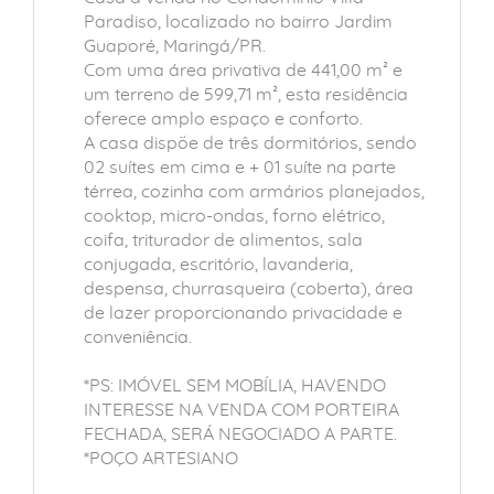
Paradiso, localizado no bairro Jardim
Guaporé, Maringá/PR.
Com uma área privativa de 441,00 m² e
um terreno de 599,71 m², esta residência
oferece amplo espaço e conforto.
A casa dispõe de três dormitórios, sendo
02 suítes em cima e + 01 suíte na parte
térrea, cozinha com armários planejados,
cooktop, micro-ondas, forno elétrico,
coifa, triturador de alimentos, sala
conjugada, escritório, lavanderia,
despensa, churrasqueira (coberta), área
de lazer proporcionando privacidade e
conveniência.
*PS: IMÓVEL SEM MOBÍLIA, HAVENDO
INTERESSE NA VENDA COM PORTEIRA
FECHADA, SERÁ NEGOCIADO A PARTE.
*POÇO ARTESIANO