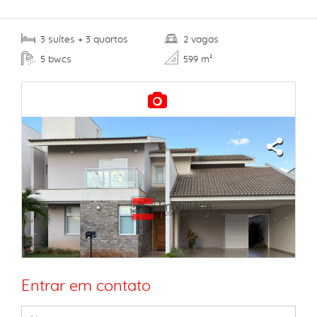
suítes
quartos
vagas
3
+ 3
2
bwcs
5
599 m²
Entrar em contato